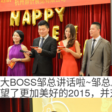
大BOSS邹总讲话啦~邹
望了更加美好的2015，