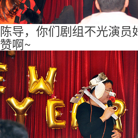
陈导，你们剧组不光演员
赞啊~