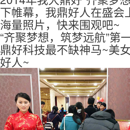
下帷幕，我鼎好人在盛会
海量照片，快来围观吧~
“齐聚梦想，筑梦远航”第
鼎好科技最不缺神马~美
好人~