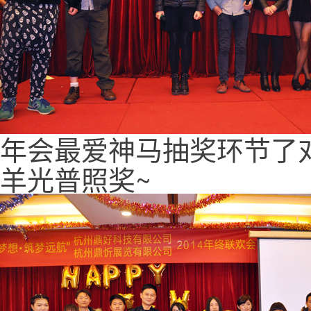
年会最爱神马抽奖环节了对
羊光普照奖~