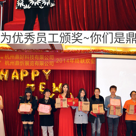
为优秀员工颁奖~你们是鼎