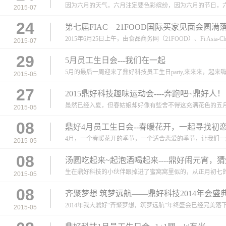
因为六月的天气，六月注定要色彩缤纷，因为六月的节日，六
2015-07
24
第七届FIAC—21FOOD国际买家见面会圆满
2015年6月25日上午，由食品商务网（21FOOD）、Fi Asia-Ch
2015-07
29
5月员工生日会---我们在一起
5月的最后一周迎来了鼎好科技员工生日party,来来来，起来嗨
2015-05
27
2015鼎好科技趣味运动会----奔跑吧~鼎好人！
虽然已经入夏，但春姑娘却好像有些舍不得这充满花色的五月
2015-05
08
鼎好4月员工生日会--春暖花开，一起寻找初
4月，一个春暖花开的季节，一个适合恋爱的季节，让我们一起
2015-05
08
汤圆吃起来~起泡酒喝起来----鼎好闹元宵
生在鼎好科技的小伙伴跟掉进了蜜窝窝里似的，从正月初七的
2015-05
08
齐聚梦想 筑梦远航——鼎好科技2014年会盛
2014年我大鼎好“齐聚梦想，筑梦远航”年终盛会已经完美落
2015-05