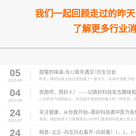
我们一起回顾走过的昨天
了解更多行业消
05
甜蜜的味道-当12周年遇见7月生日会
昨天，鼎好科技大会议室拍摄了一部大片，先来片场看下吧~ 
2015-08
04
奔跑吧，鼎好人！——记鼎好科技安吉趣味
八月的天气骄阳似火，烈日把大地烘托的像火炉一样炙热，但
2015-08
24
关注健康，从你我开始--鼎好科技邀中医为
本周，鼎好科技人力资源部为小伙伴们邀请到中医来公司义诊
2015-07
24
稍息~立正~向左向右看齐~向前看！1，2，3