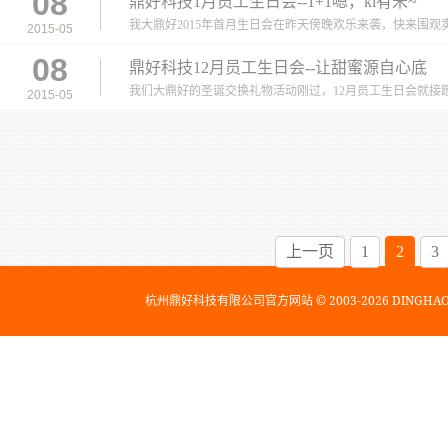
08
鼎好科技1月员工生日会--1+1嗯，ki有米~
我大鼎好2015年首月生日会在昨天傍晚欢乐来袭，快来围观卖
2015-05
08
鼎好科技12月员工生日会--让甜蜜源自心底
我们大鼎好的圣诞交换礼物活动刚过，12月员工生日会就接踵
2015-05
上一页
1
2
3
杭州鼎好科技有限公司官方网站 © 2003-2026 DINGH